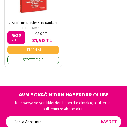
7. Sınıf Tüm Dersler Soru Bankası
Tercih Yayınları
45,00 TL
%30
31,50 TL
indirim
HEMEN AL
SEPETE EKLE
AVM SOKAĞIN'DAN HABERDAR OLUN!
Kampanya ve yeniliklerden haberdar olmak için lütfen e-
bültenimize abone olun.