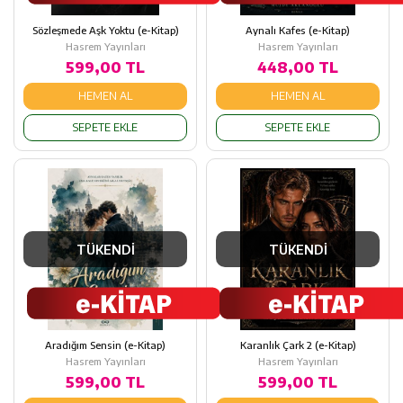
Sözleşmede Aşk Yoktu (e-Kitap)
Aynalı Kafes (e-Kitap)
Hasrem Yayınları
Hasrem Yayınları
599,00 TL
448,00 TL
HEMEN AL
HEMEN AL
SEPETE EKLE
SEPETE EKLE
TÜKENDİ
TÜKENDİ
Aradığım Sensin (e-Kitap)
Karanlık Çark 2 (e-Kitap)
Hasrem Yayınları
Hasrem Yayınları
599,00 TL
599,00 TL