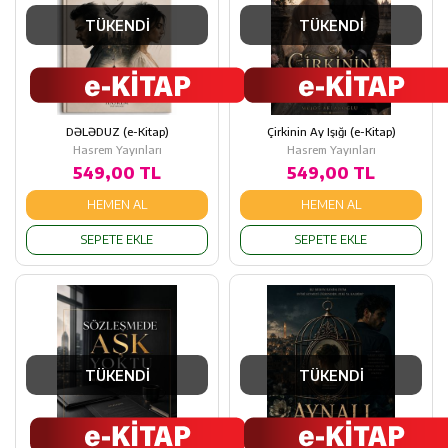
TÜKENDİ
TÜKENDİ
DƏLƏDUZ (e-Kitap)
Çirkinin Ay Işığı (e-Kitap)
Hasrem Yayınları
Hasrem Yayınları
549,00 TL
549,00 TL
HEMEN AL
HEMEN AL
SEPETE EKLE
SEPETE EKLE
TÜKENDİ
TÜKENDİ