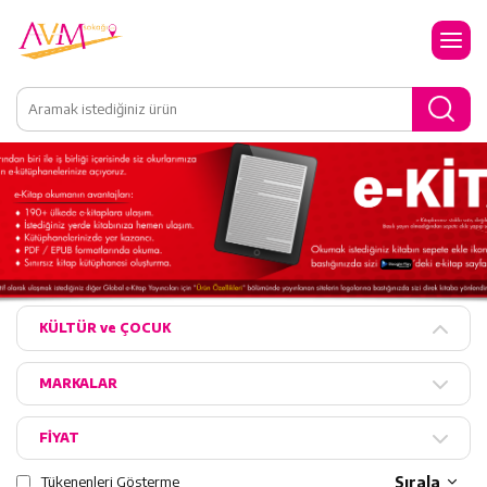
KÜLTÜR ve ÇOCUK
MARKALAR
FİYAT
Tükenenleri Gösterme
Sırala