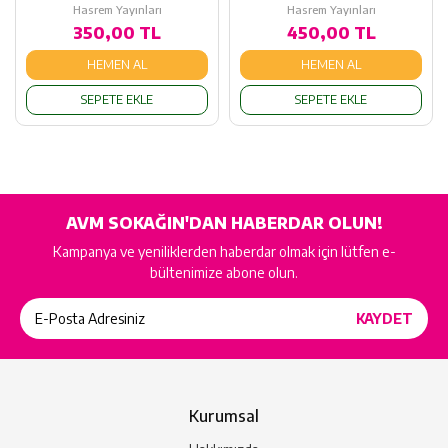
Hasrem Yayınları
Hasrem Yayınları
350,00 TL
450,00 TL
HEMEN AL
HEMEN AL
SEPETE EKLE
SEPETE EKLE
AVM SOKAĞIN'DAN HABERDAR OLUN!
Kampanya ve yeniliklerden haberdar olmak için lütfen e-
bültenimize abone olun.
Kurumsal