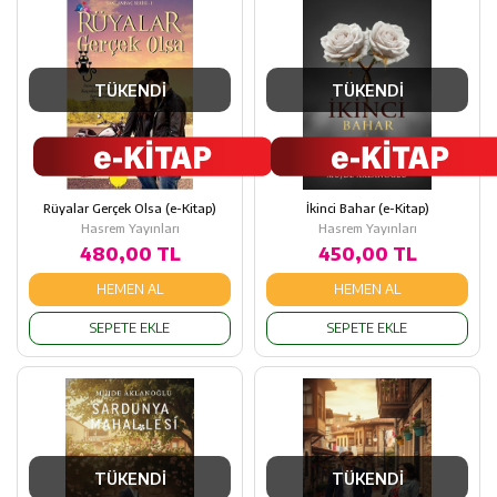
TÜKENDİ
TÜKENDİ
Rüyalar Gerçek Olsa (e-Kitap)
İkinci Bahar (e-Kitap)
Hasrem Yayınları
Hasrem Yayınları
480,00 TL
450,00 TL
HEMEN AL
HEMEN AL
SEPETE EKLE
SEPETE EKLE
TÜKENDİ
TÜKENDİ