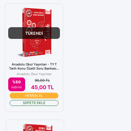
TÜKENDİ
Anadolu Okul Yayınları - TYT
Tarih Konu Özetli Soru Bankası...
Anadolu Okul Yayınları
90,00 TL
%50
45,00 TL
indirim
HEMEN AL
SEPETE EKLE