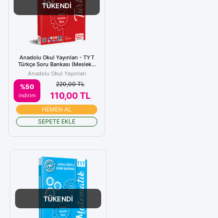
TÜKENDİ
Anadolu Okul Yayınları - TYT
Türkçe Soru Bankası (Meslek...
Anadolu Okul Yayınları
220,00 TL
%50
110,00 TL
indirim
HEMEN AL
SEPETE EKLE
TÜKENDİ