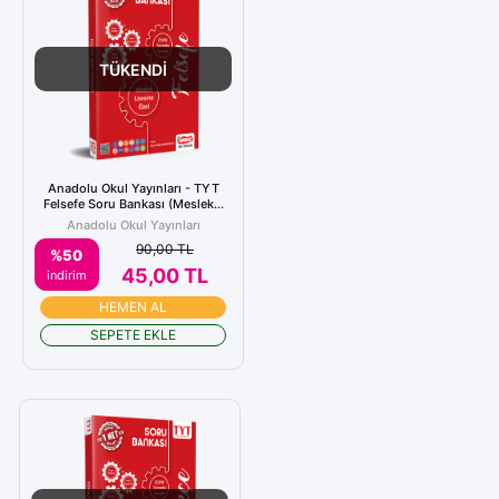
TÜKENDİ
Anadolu Okul Yayınları - TYT
Felsefe Soru Bankası (Meslek...
Anadolu Okul Yayınları
90,00 TL
%50
45,00 TL
indirim
HEMEN AL
SEPETE EKLE