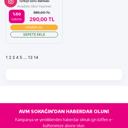
Türkçe Soru Bankası
Anadolu Okul Yayınları
580,00 TL
%50
290,00 TL
indirim
HEMEN AL
SEPETE EKLE
1
2
3
4
5
...
13
14
AVM SOKAĞIN'DAN HABERDAR OLUN!
Kampanya ve yeniliklerden haberdar olmak için lütfen e-
bültenimize abone olun.