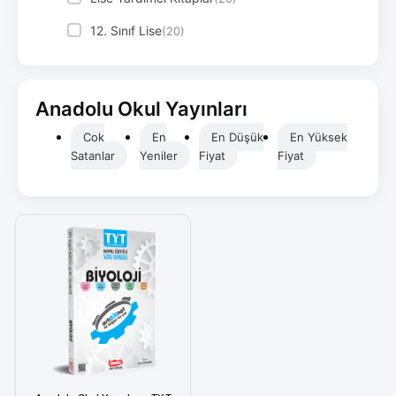
12. Sınıf Lise
(20)
SINAVLARA HAZIRLIK
(20)
FIRSAT ÜRÜNLERİ
(9)
Anadolu Okul Yayınları
Çok
En
En Düşük
En Yüksek
Satanlar
Yeniler
Fiyat
Fiyat