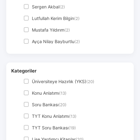
Sergen Akbal
(2)
Lutfullah Kerim Bilgin
(2)
Mustafa Yıldırım
(2)
Ayça Nilay Bayburtlu
(2)
Ünal Aktoka
(2)
Buğra Yağdıran
(2)
Kategoriler
Havva Akçakaya
(2)
Üniversiteye Hazırlık (YKS)
(20)
Sinem Çevik
(2)
Konu Anlatımı
(13)
Soru Bankası
(20)
TYT Konu Anlatımı
(13)
TYT Soru Bankası
(19)
Lise Yardımcı Kitaplar
(20)