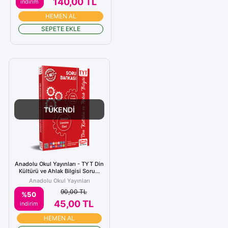
140,00 TL
indirim
HEMEN AL
SEPETE EKLE
TÜKENDİ
Anadolu Okul Yayınları - TYT Din
Kültürü ve Ahlak Bilgisi Soru...
Anadolu Okul Yayınları
90,00 TL
%50
45,00 TL
indirim
HEMEN AL