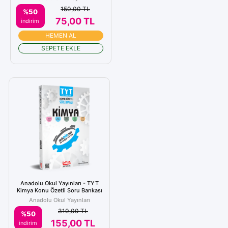
150,00 TL
%50
75,00 TL
indirim
HEMEN AL
SEPETE EKLE
Anadolu Okul Yayınları - TYT
Kimya Konu Özetli Soru Bankası
Anadolu Okul Yayınları
310,00 TL
%50
155,00 TL
indirim